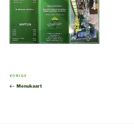
Bericht
Vorig
VORIGE
navigatie
bericht
Menukaart