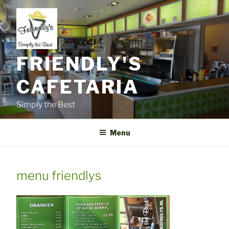
Ga
naar
de
inhoud
FRIENDLY'S
CAFETARIA
Simply the Best
Menu
menu friendlys